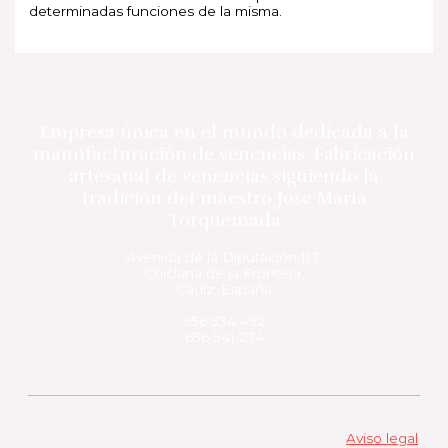
determinadas funciones de la misma.
Empresa única en el mundo dedicada a la
manufacturación de venencias. Fabricación
artesanal de venencias siguiendo la
tradición del maestro Jose María
Torquemada
Avenida de la Diputación 113,
Chiclana de la Frontera,
Cádiz, España
956 534 492
656 541 234
Copyright © 2026 Comprar Venencias online |
Aviso legal